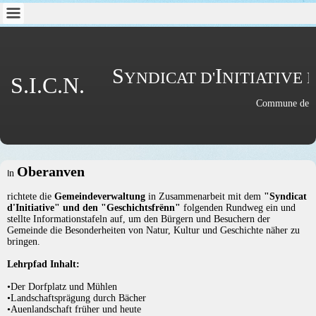
S
I
YNDICAT D'
NITIATIVE 
S.I.C.N.
Commune de 
Oberanven
n
I
richtete die
Gemeindeverwaltung
in Zusammenarbeit mit dem
"Syndicat
d'Initiative" und den "Geschichtsfrënn"
folgenden Rundweg ein und
stellte Informationstafeln auf, um den Bürgern und Besuchern der
Gemeinde die Besonderheiten von Natur, Kultur und Geschichte näher zu
bringen.
Lehrpfad Inhalt:
•Der Dorfplatz und Mühlen
•Landschaftsprägung durch Bächer
•Auenlandschaft früher und heute